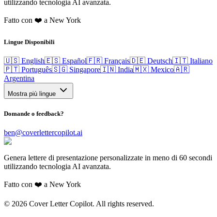
utilizzando tecnologia AI avanzata.
Fatto con ❤️ a New York
Lingue Disponibili
🇺🇸 English
🇪🇸 Español
🇫🇷 Français
🇩🇪 Deutsch
🇮🇹 Italiano
🇵🇹 Português
🇸🇬 Singapore
🇮🇳 India
🇲🇽 Mexico
🇦🇷
Argentina
Mostra più lingue
Domande o feedback?
ben@coverlettercopilot.ai
Genera lettere di presentazione personalizzate in meno di 60 secondi
utilizzando tecnologia AI avanzata.
Fatto con ❤️ a New York
©
2026
Cover Letter Copilot. All rights reserved.