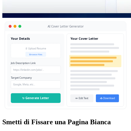
AI Cover Letter Generator
Your Details
Your Cover Letter
📄 Upload Resume
Browse Files
Job Description Link
https://linkedin.com/jobs/...
Target Company
Google, Meta, etc...
✨ Generate Letter
✏️ Edit Text
📥 Download
Smetti di Fissare una Pagina Bianca