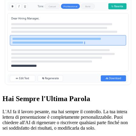
B
I
U
Tone:
↻ Rewrite
Casual
Professional
Bold
Dear Hiring Manager,
✏️ Edit Text
🔄 Regenerate
📥 Download
Hai Sempre l'Ultima Parola
L'AI fa il lavoro pesante, ma hai sempre il controllo. La tua intera
lettera di presentazione è completamente personalizzabile. Puoi
chiedere all'AI di rigenerare o riscrivere qualsiasi parte finché non
sei soddisfatto dei risultati, o modificarla da solo.